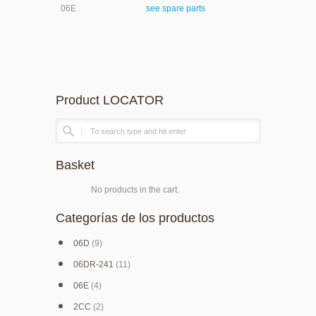
06E
see spare parts
Product LOCATOR
Basket
No products in the cart.
Categorías de los productos
06D
(9)
06DR-241
(11)
06E
(4)
2CC
(2)