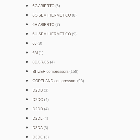
6G ABIERTO
(6)
6G SEMI HERMETICO
(8)
6H ABIERTO
(7)
6H SEMI HERMETICO
(9)
6J
(8)
6M
(1)
8D/8R/8S
(4)
BITZER compressors
(158)
COPELAND compressors
(93)
D2DB
(3)
D2DC
(4)
D2DD
(4)
D2DL
(4)
D3DA
(3)
D3DC
(3)