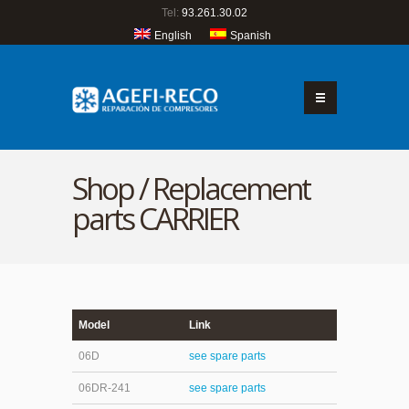
Tel:
93.261.30.02
English
Spanish
Shop / Replacement
parts CARRIER
Model
Link
06D
see spare parts
06DR-241
see spare parts