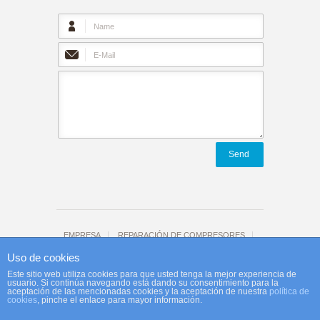
Send
EMPRESA
REPARACIÓN DE COMPRESORES
Tienda
CONTACTO
Aviso legal
Uso de cookies
Agefi-Reco website by
Afeelink
Este sitio web utiliza cookies para que usted tenga la mejor experiencia de
usuario. Si continúa navegando está dando su consentimiento para la
aceptación de las mencionadas cookies y la aceptación de nuestra
política de
cookies
, pinche el enlace para mayor información.