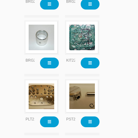
BRG2204
BRG2204x010
BRG2204x020
KIT2200
PLT2204
PST2215