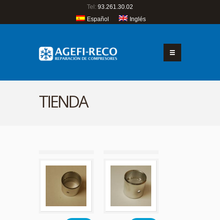
Tel:
93.261.30.02
Español
Inglés
TIENDA