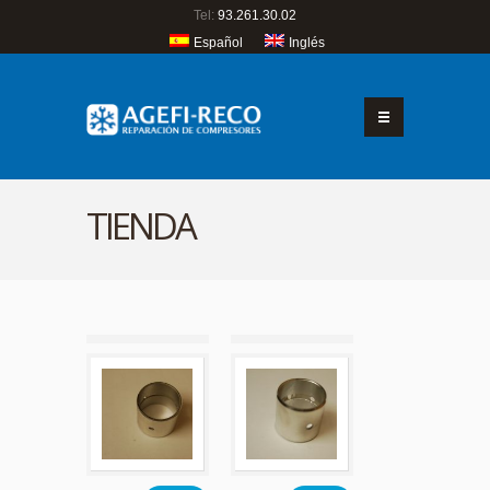
Tel:
93.261.30.02
Español
Inglés
TIENDA