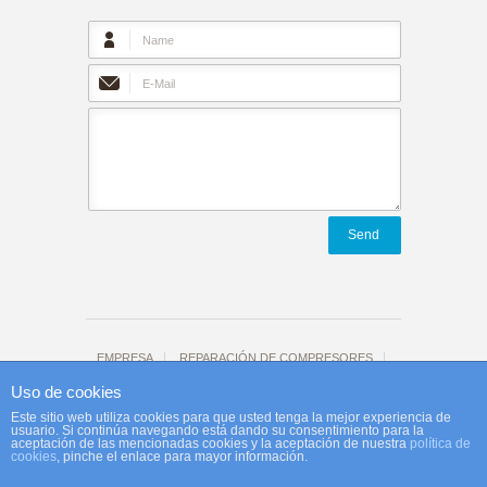
Send
EMPRESA
REPARACIÓN DE COMPRESORES
Tienda
CONTACTO
Aviso legal
Uso de cookies
Agefi-Reco website by
Afeelink
Este sitio web utiliza cookies para que usted tenga la mejor experiencia de
usuario. Si continúa navegando está dando su consentimiento para la
aceptación de las mencionadas cookies y la aceptación de nuestra
política de
cookies
, pinche el enlace para mayor información.