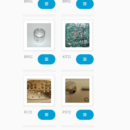
BRG2204
BRG2204x010
BRG2204x020
KIT2200
PLT2204
PST2215