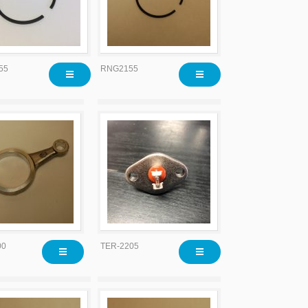
55
RNG2155
00
TER-2205