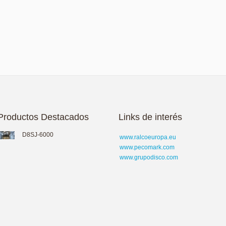
Productos Destacados
Links de interés
D8SJ-6000
www.ralcoeuropa.eu
www.pecomark.com
www.grupodisco.com