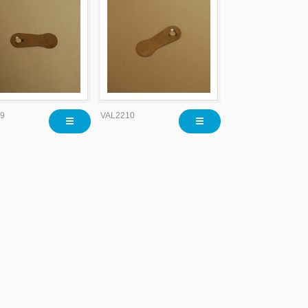
9
VAL2210