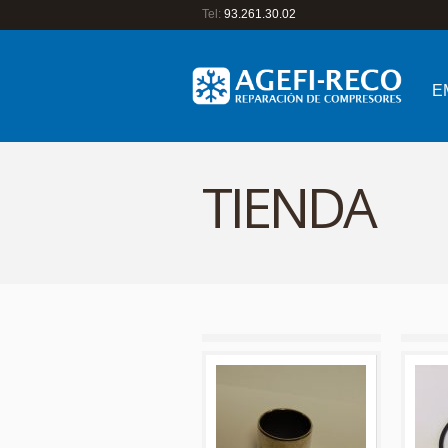
Tel:
93.261.30.02
E
TIENDA