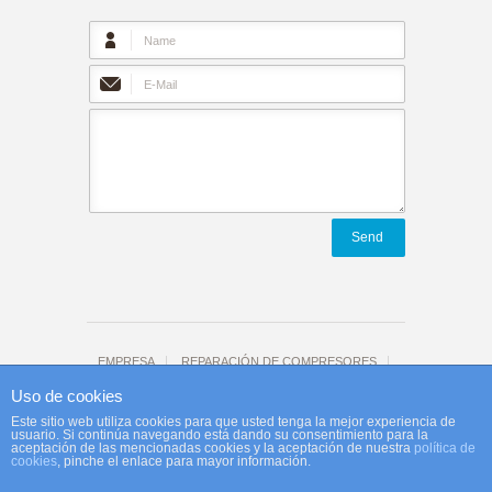
Send
EMPRESA
REPARACIÓN DE COMPRESORES
Tienda
CONTACTO
Aviso legal
Uso de cookies
Agefi-Reco website by
Afeelink
Este sitio web utiliza cookies para que usted tenga la mejor experiencia de
usuario. Si continúa navegando está dando su consentimiento para la
aceptación de las mencionadas cookies y la aceptación de nuestra
política de
cookies
, pinche el enlace para mayor información.