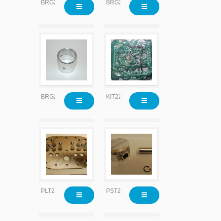
BRG2204
BRG2204x010
BRG2204x020
KIT2200
PLT2204
PST2215