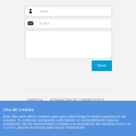
Send
EMPRESA
REPARACIÓN DE COMPRESORES
Tienda
CONTACTO
Aviso legal
Uso de cookies
Agefi-Reco website by
Afeelink
Este sitio web utiliza cookies para que usted tenga la mejor experiencia de
usuario. Si continúa navegando está dando su consentimiento para la
aceptación de las mencionadas cookies y la aceptación de nuestra
política de
cookies
, pinche el enlace para mayor información.