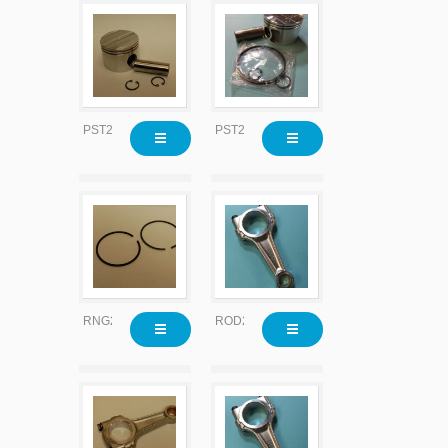
PST2205
PST2205X020
RNG2207
ROD2200