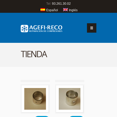
Tel:
93.261.30.02
Español
Inglés
TIENDA