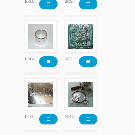
BRG2204
BRG2204x010
BRG2204x020
KIT2200
PLT2202
PST2205