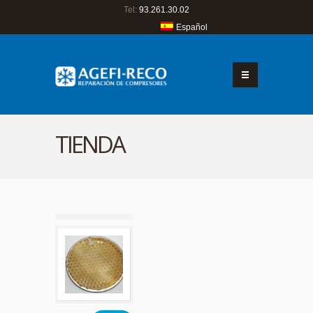
Tel:
93.261.30.02
Español
TIENDA