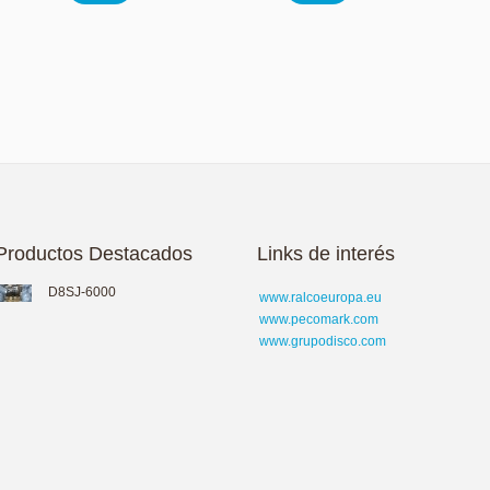
Productos Destacados
Links de interés
D8SJ-6000
www.ralcoeuropa.eu
www.pecomark.com
www.grupodisco.com