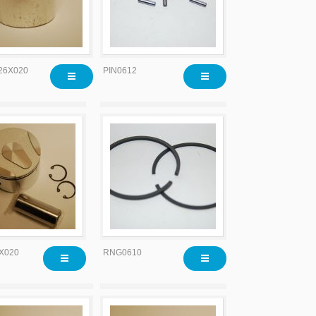
26X020
PIN0612
X020
RNG0610