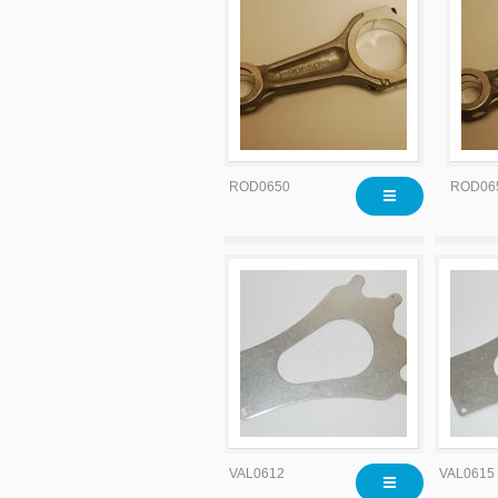
ROD0650
ROD06
VAL0612
VAL0615