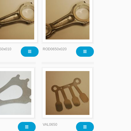
50x010
ROD0650x020
VAL0650