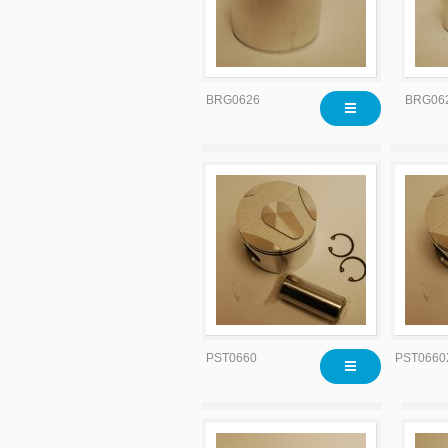
BRG0626
BRG06
PST0660
PST0660