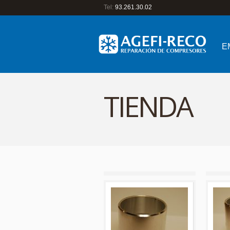
Tel:
93.261.30.02
E
TIENDA