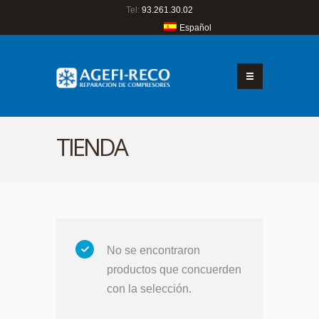
Tel:
93.261.30.02
Español
TIENDA
No se encontraron
productos que concuerden
con la selección.