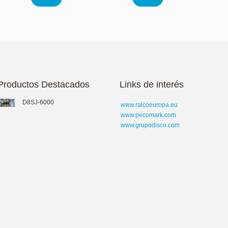
Productos Destacados
Links de interés
D8SJ-6000
www.ralcoeuropa.eu
www.pecomark.com
www.grupodisco.com