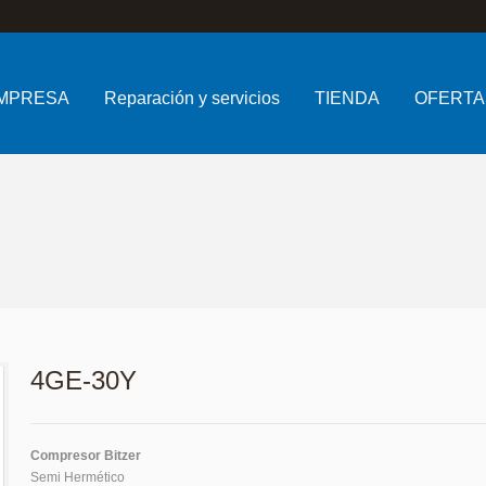
MPRESA
Reparación y servicios
TIENDA
OFERTA
4GE-30Y
Compresor Bitzer
Semi Hermético