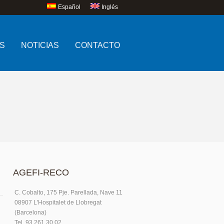
Español
Inglés
S
NOTICIAS
CONTACTO
AGEFI-RECO
C. Cobalto, 175 Pje. Parellada, Nave 11
08907 L'Hospitalet de Llobregat
(Barcelona)
Tel. 93.261.30.02