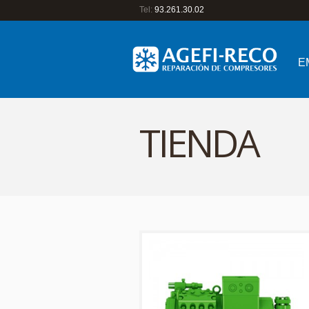
Tel:
93.261.30.02
E
TIENDA