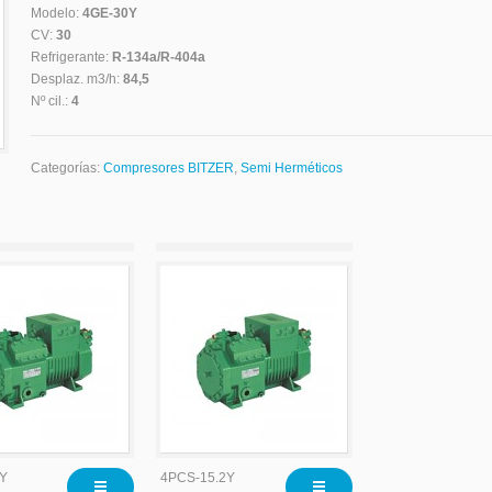
Modelo:
4GE-30Y
CV:
30
Refrigerante:
R-134a/R-404a
Desplaz. m3/h:
84,5
Nº cil.:
4
Categorías:
Compresores BITZER
,
Semi Herméticos
2Y
4PCS-15.2Y