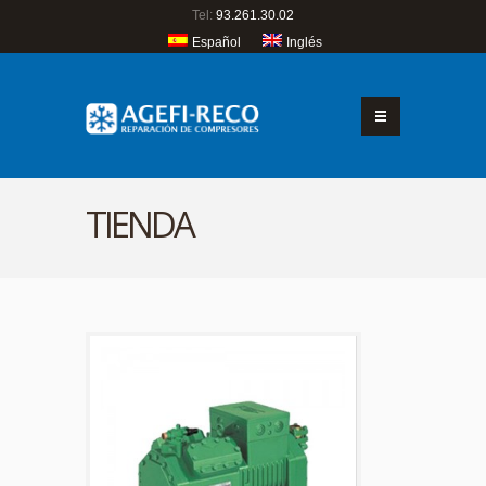
Tel:
93.261.30.02
Español
Inglés
TIENDA