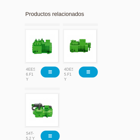
Productos relacionados
4EES-
4DES-
6.F1
5.F1
Y
Y
S4T-
5.2 Y