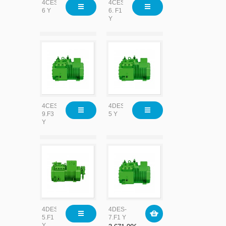
4CES-
4CES-
6 Y
6. F1
Y
4CES-
4DES-
9.F3
5 Y
Y
4DES-
4DES-
5.F1
7.F1 Y
Y