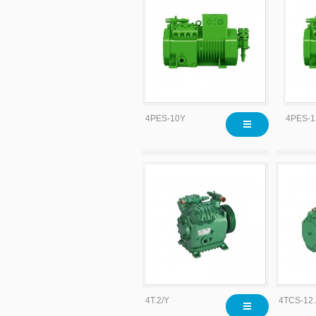
4PES-10Y
4PES-1
4T.2/Y
4TCS-12