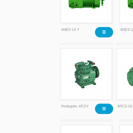
4NES-14 Y
4NES-1
Protegido: 4P.2/Y
4PCS-10