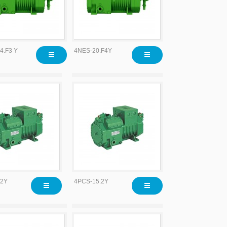
4.F3 Y
4NES-20.F4Y
.2Y
4PCS-15.2Y