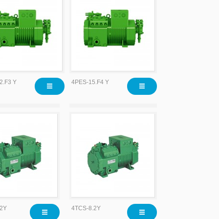
2.F3 Y
4PES-15.F4 Y
.2Y
4TCS-8.2Y