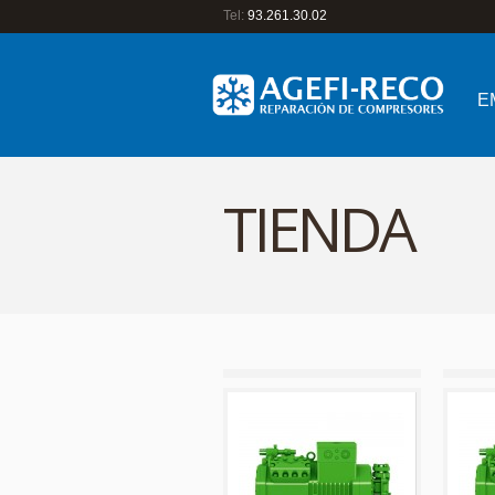
Tel:
93.261.30.02
E
TIENDA