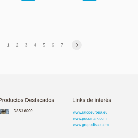
1
2
3
4
5
6
7
Productos Destacados
Links de interés
D8SJ-6000
www.ralcoeuropa.eu
www.pecomark.com
www.grupodisco.com