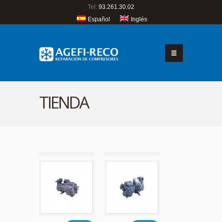
Tel:
93.261.30.02
Español
Inglés
TIENDA