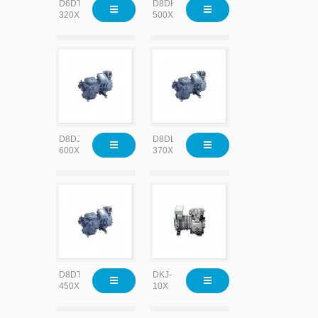
D6DT-
D8DH-
320X
500X
D8DJ-
D8DL-
600X
370X
D8DT-
DKJ-
450X
10X