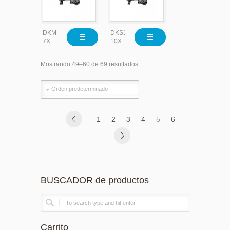
DKM-
DKSJ-
7X
10X
Mostrando 49–60 de 69 resultados
1
2
3
4
5
6
BUSCADOR de productos
Carrito