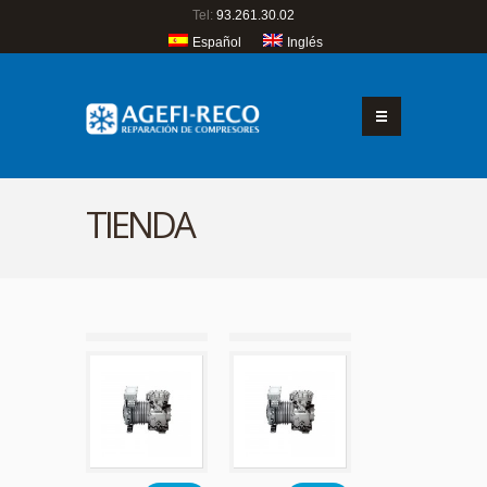
Tel:
93.261.30.02
Español
Inglés
TIENDA