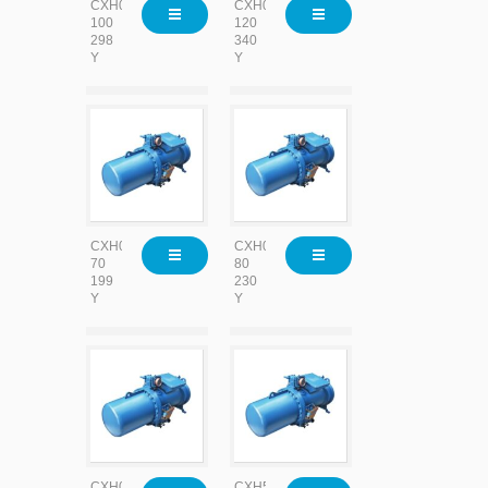
CXH02-
CXH02-
100
120
298
340
Y
Y
CXH02-
CXH02-
70
80
199
230
Y
Y
CXH02-
CXH51-