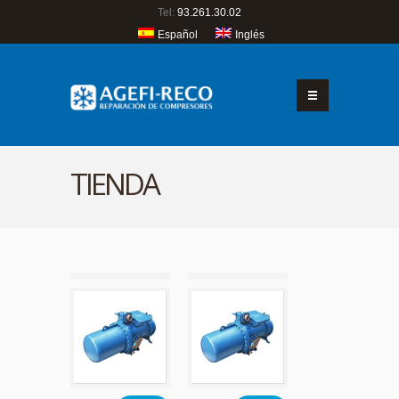
Tel:
93.261.30.02
Español
Inglés
TIENDA