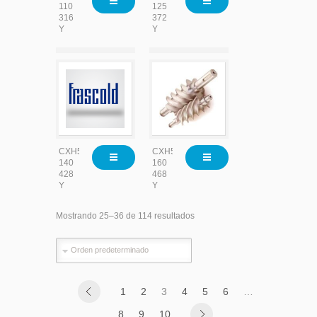
110
125
316
372
Y
Y
CXH52-
CXH52-
140
160
428
468
Y
Y
Mostrando 25–36 de 114 resultados
1
2
3
4
5
6
…
8
9
10