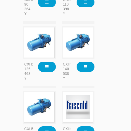
90
110
264
398
Y
Y
CXH51-
CXH51-
125
140
468
538
Y
Y
CXH52-
CXH52-