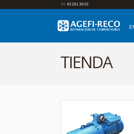
Tel:
93.261.30.02
E
TIENDA