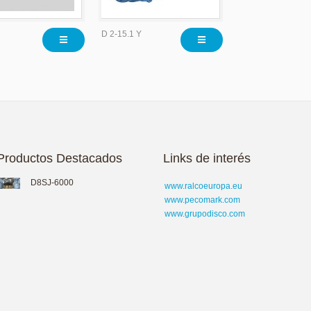
D 2-15.1 Y
Productos Destacados
Links de interés
D8SJ-6000
www.ralcoeuropa.eu
www.pecomark.com
www.grupodisco.com