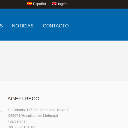
Español
Inglés
S
NOTICIAS
CONTACTO
AGEFI-RECO
C. Cobalto, 175 Pje. Parellada, Nave 11
08907 L'Hospitalet de Llobregat
(Barcelona)
Tel. 93.261.30.02