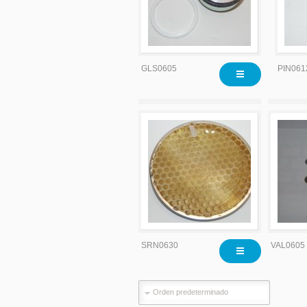
GLS0605
PIN061
SRN0630
VAL0605