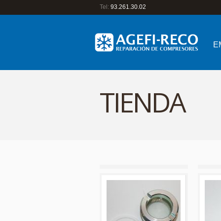
Tel:
93.261.30.02
E
TIENDA