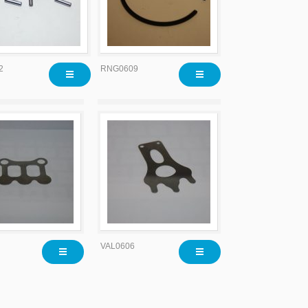
2
RNG0609
VAL0606