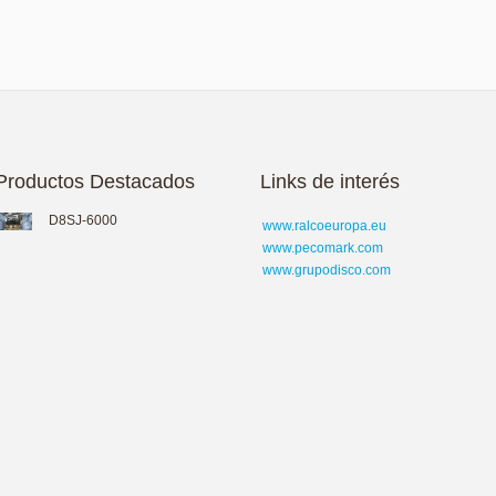
Productos Destacados
Links de interés
D8SJ-6000
www.ralcoeuropa.eu
www.pecomark.com
www.grupodisco.com