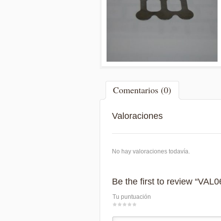
Comentarios (0)
Valoraciones
No hay valoraciones todavía.
Be the first to review “VAL
Tu puntuación
1
2
3
4
5