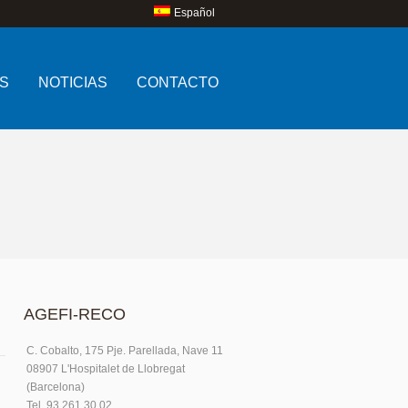
Español
S
NOTICIAS
CONTACTO
AGEFI-RECO
C. Cobalto, 175 Pje. Parellada, Nave 11
08907 L'Hospitalet de Llobregat
(Barcelona)
Tel. 93.261.30.02