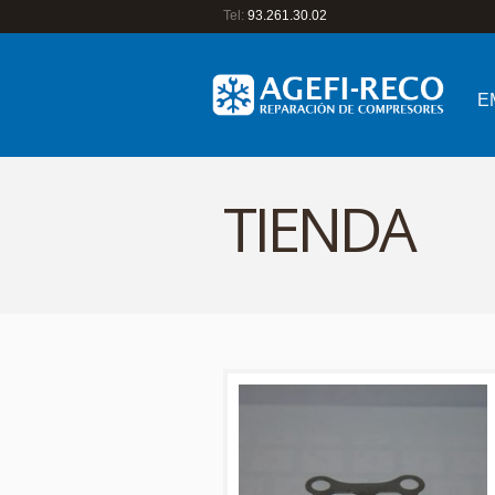
Tel:
93.261.30.02
E
TIENDA