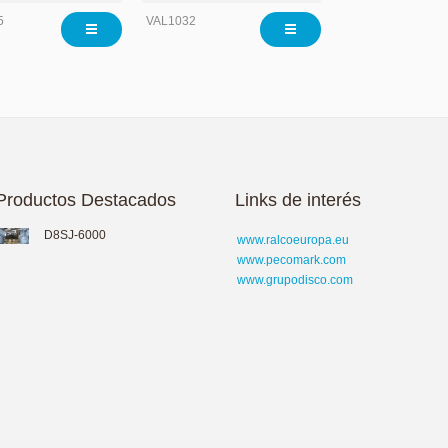
5
VAL1032
Productos Destacados
Links de interés
D8SJ-6000
www.ralcoeuropa.eu
www.pecomark.com
www.grupodisco.com