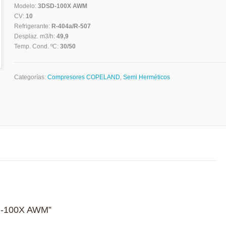
Modelo:
3DSD-100X AWM
CV:
10
Refrigerante:
R-404a/R-507
Desplaz. m3/h:
49,9
Temp. Cond. ºC:
30/50
Categorías:
Compresores COPELAND
,
Semi Herméticos
SD-100X AWM”