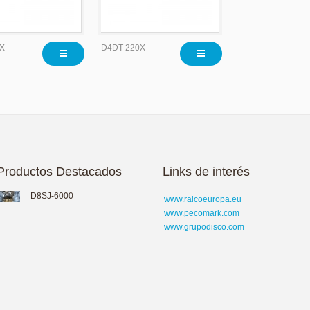
X
D4DT-220X
Productos Destacados
Links de interés
D8SJ-6000
www.ralcoeuropa.eu
www.pecomark.com
www.grupodisco.com