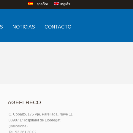
Español
Inglés
S
NOTICIAS
CONTACTO
AGEFI-RECO
C. Cobalto, 175 Pje. Parellada, Nave 11
08907 L'Hospitalet de Llobregat
(Barcelona)
Tel. 93.261.30.02