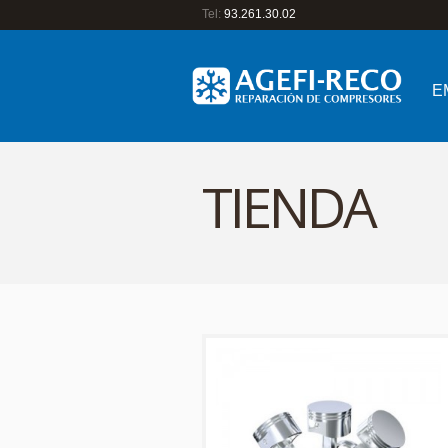
Tel:
93.261.30.02
E
TIENDA