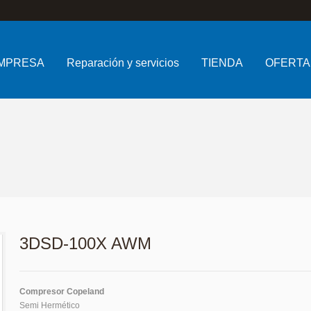
MPRESA
Reparación y servicios
TIENDA
OFERTA
3DSD-100X AWM
Compresor Copeland
Semi Hermético