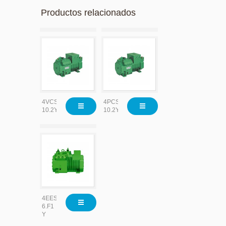
Productos relacionados
4VCS-
4PCS-
10.2Y
10.2Y
4EES-
6.F1
Y