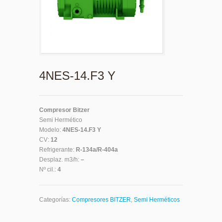
4NES-14.F3 Y
Compresor Bitzer
Semi Hermético
Modelo:
4NES-14.F3 Y
CV:
12
Refrigerante:
R-134a/R-404a
Desplaz. m3/h:
–
Nº cil.:
4
Categorías:
Compresores BITZER
,
Semi Herméticos