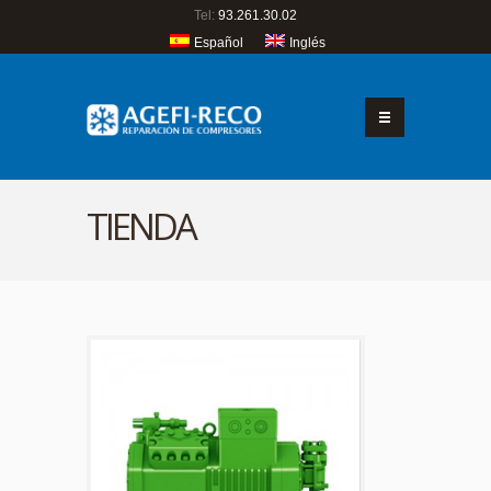
Tel:
93.261.30.02
Español
Inglés
TIENDA