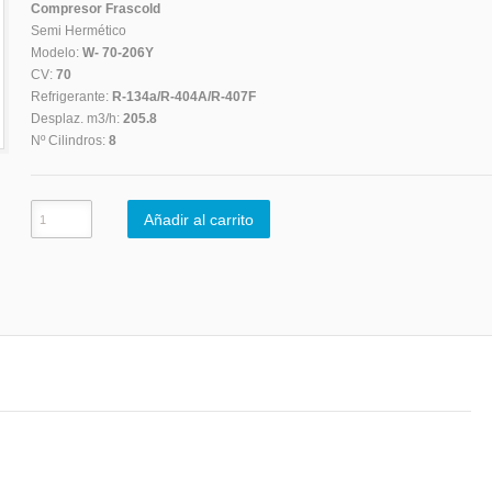
Compresor Frascold
Semi Hermético
Modelo:
W- 70-206Y
CV:
70
Refrigerante:
R-134a/R-404A/R-407F
Desplaz. m3/h:
205.8
Nº Cilindros:
8
Añadir al carrito