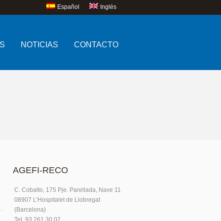
Español
Inglés
S
NOTICIAS
CONTACTO
AGEFI-RECO
C. Cobalto, 175 Pje. Parellada, Nave 11
08907 L'Hospitalet de Llobregat
(Barcelona)
Tel. 93.261.30.02