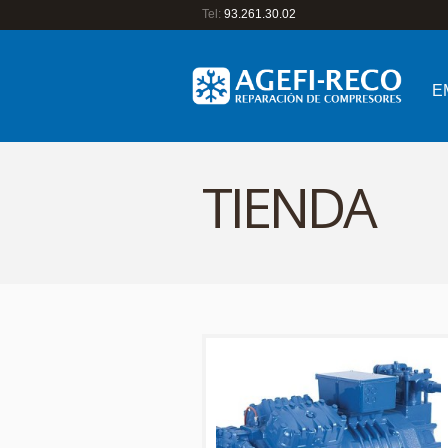
Tel:
93.261.30.02
E
TIENDA