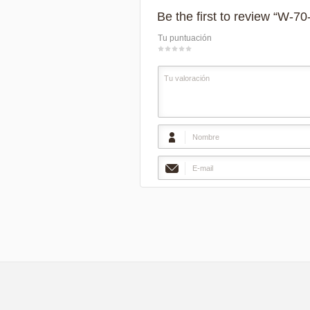
Be the first to review “W-70
Tu puntuación
1
2
3
4
5