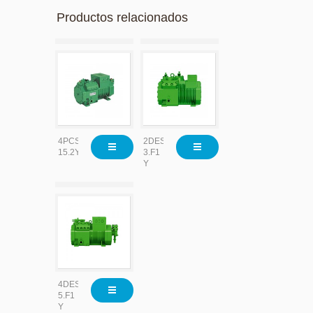
Productos relacionados
4PCS-
2DES-
15.2Y
3.F1
Y
4DES-
5.F1
Y