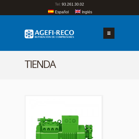
Tel:
93.261.30.02
Español
Inglés
TIENDA