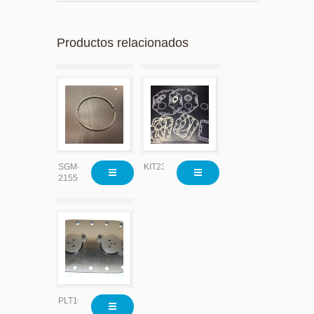
Productos relacionados
SGM-
KIT23110
2155
PLT1626