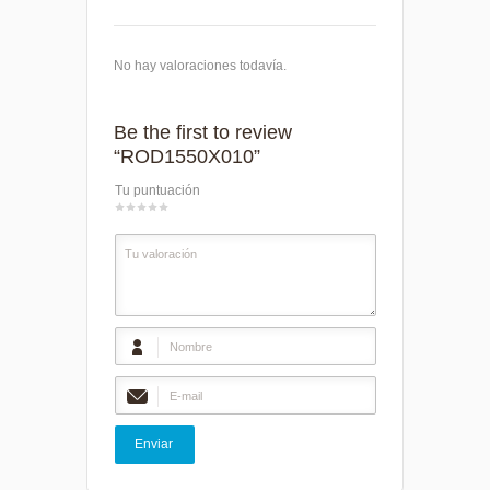
No hay valoraciones todavía.
Be the first to review
“ROD1550X010”
Tu puntuación
1
2
3
4
5