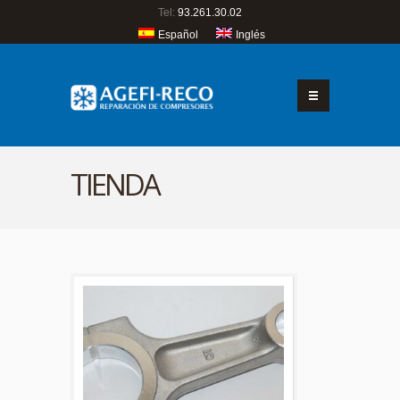
Tel:
93.261.30.02
Español
Inglés
TIENDA