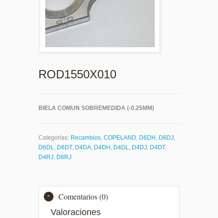
ROD1550X010
BIELA COMUN SOBREMEDIDA (-0.25MM)
Categorías:
Recambios
,
COPELAND
,
D6DH
,
D6DJ
,
D6DL
,
D6DT
,
D4DA
,
D4DH
,
D4DL
,
D4DJ
,
D4DT
,
D4RJ
,
D6RJ
Comentarios (0)
Valoraciones