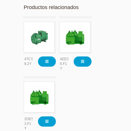
Productos relacionados
4TCS-
4EES-
8.2Y
6.F1
Y
2DES-
3.F1
Y