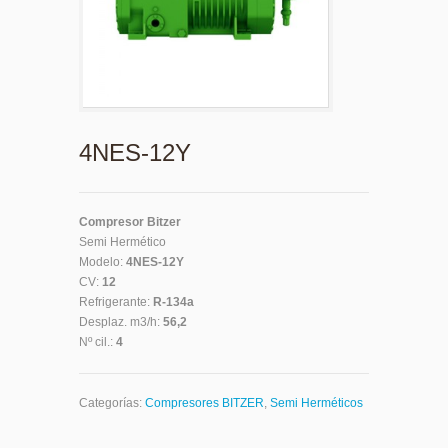
4NES-12Y
Compresor Bitzer
Semi Hermético
Modelo:
4NES-12Y
CV:
12
Refrigerante:
R-134a
Desplaz. m3/h:
56,2
Nº cil.:
4
Categorías:
Compresores BITZER
,
Semi Herméticos