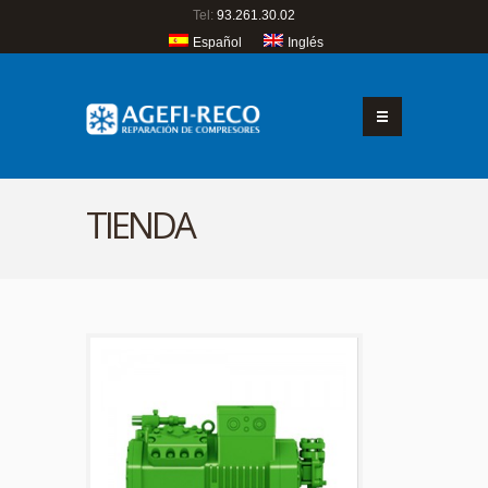
Tel:
93.261.30.02
Español
Inglés
TIENDA