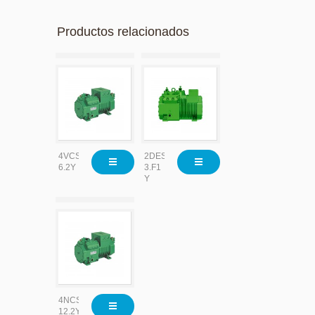
Productos relacionados
4VCS-
2DES-
6.2Y
3.F1
Y
4NCS-
12.2Y