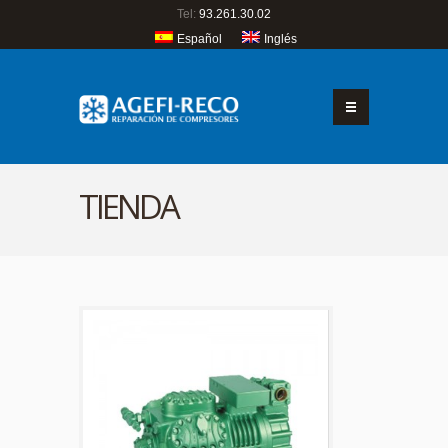
Tel:
93.261.30.02
Español
Inglés
TIENDA