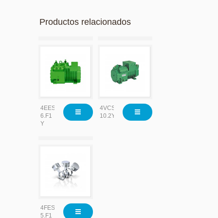
Productos relacionados
4EES-
4VCS-
6.F1
10.2Y
Y
4FES-
5.F1