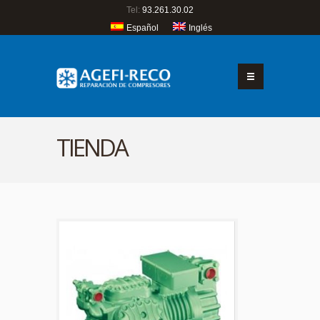
Tel:
93.261.30.02
Español
Inglés
TIENDA