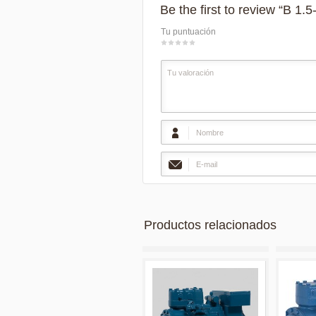
Be the first to review “B 1.5
Tu puntuación
1
2
3
4
5
Productos relacionados