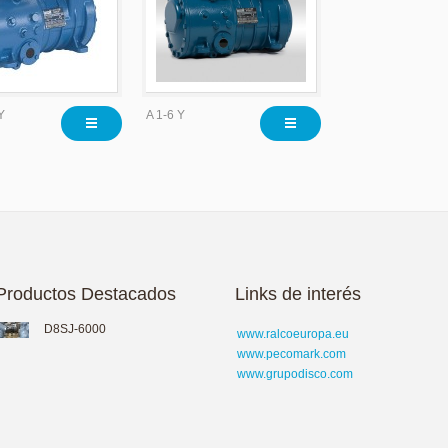
Y
A 1-6 Y
Productos Destacados
Links de interés
D8SJ-6000
www.ralcoeuropa.eu
www.pecomark.com
www.grupodisco.com