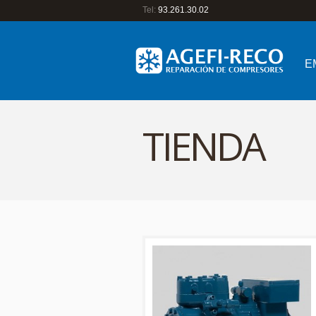
Tel:
93.261.30.02
E
TIENDA