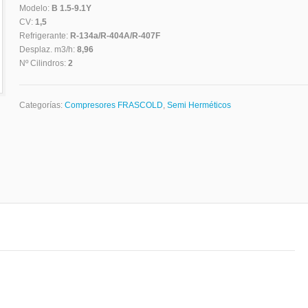
Modelo:
B 1.5-9.1Y
CV:
1,5
Refrigerante:
R-134a/R-404A/R-407F
Desplaz. m3/h:
8,96
Nº Cilindros:
2
Categorías:
Compresores FRASCOLD
,
Semi Herméticos