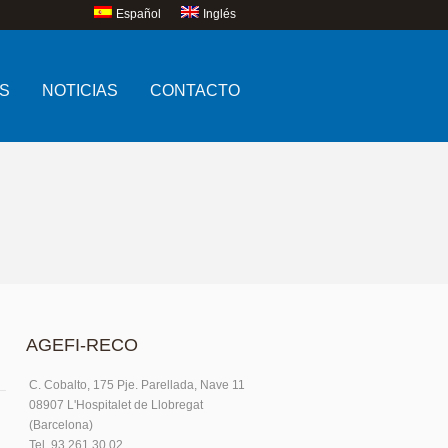
Español
Inglés
S
NOTICIAS
CONTACTO
AGEFI-RECO
C. Cobalto, 175 Pje. Parellada, Nave 11
08907 L'Hospitalet de Llobregat
(Barcelona)
Tel. 93.261.30.02