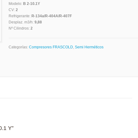
Modelo:
B 2-10.1Y
CV:
2
Refrigerante:
R-134a/R-404A/R-407F
Desplaz. m3/h:
9,88
Nº Cilindros:
2
Categorías:
Compresores FRASCOLD
,
Semi Herméticos
0.1 Y”