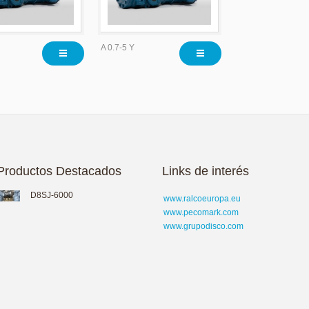
A 0.7-5 Y
Productos Destacados
Links de interés
D8SJ-6000
www.ralcoeuropa.eu
www.pecomark.com
www.grupodisco.com