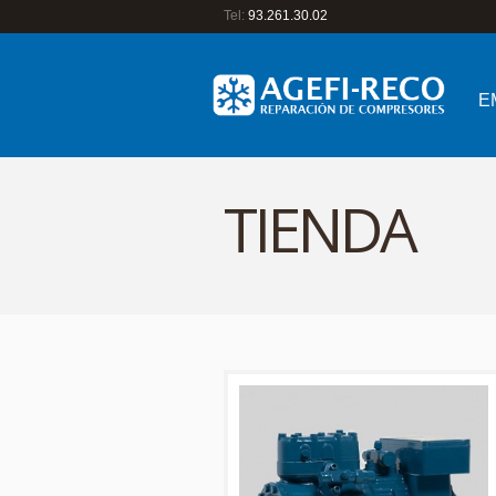
Tel:
93.261.30.02
E
TIENDA