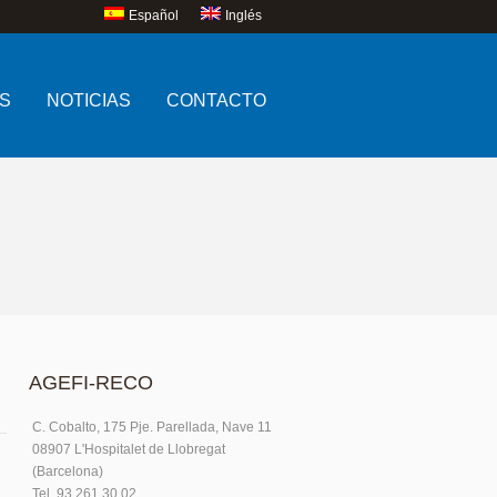
Español
Inglés
S
NOTICIAS
CONTACTO
AGEFI-RECO
C. Cobalto, 175 Pje. Parellada, Nave 11
08907 L'Hospitalet de Llobregat
(Barcelona)
Tel. 93.261.30.02