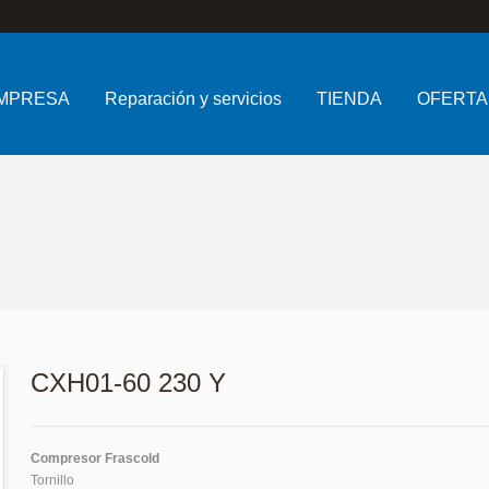
MPRESA
Reparación y servicios
TIENDA
OFERTA
CXH01-60 230 Y
Compresor Frascold
Tornillo