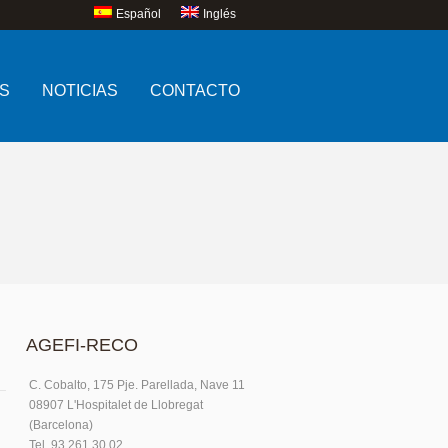
Español
Inglés
S
NOTICIAS
CONTACTO
AGEFI-RECO
C. Cobalto, 175 Pje. Parellada, Nave 11
08907 L'Hospitalet de Llobregat
(Barcelona)
Tel. 93.261.30.02