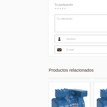
Tu puntuación
1
2
3
4
5
Productos relacionados