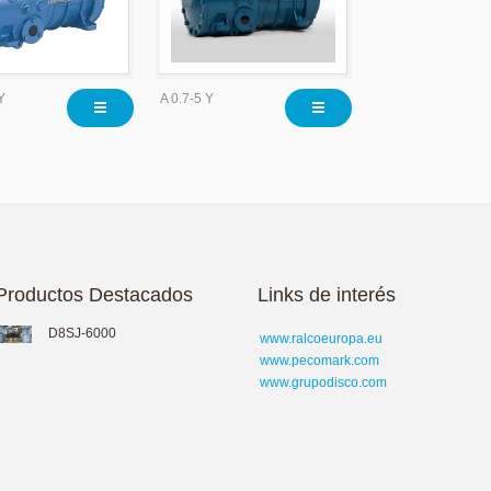
Y
A 0.7-5 Y
Productos Destacados
Links de interés
D8SJ-6000
www.ralcoeuropa.eu
www.pecomark.com
www.grupodisco.com