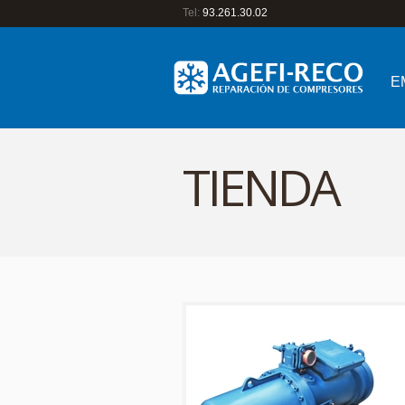
Tel:
93.261.30.02
E
TIENDA