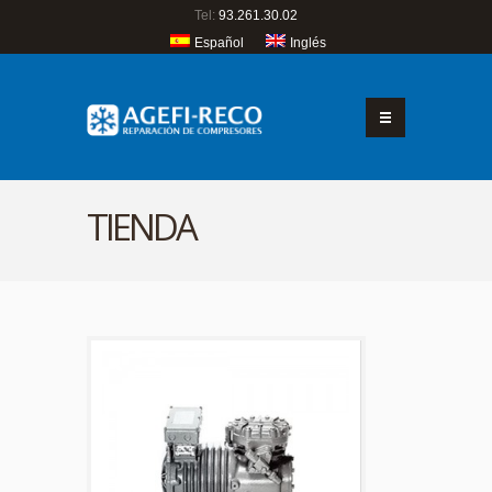
Tel:
93.261.30.02
Español
Inglés
TIENDA