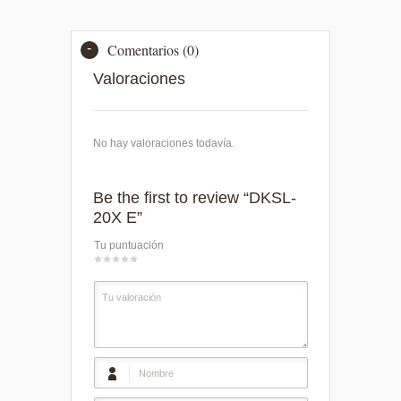
Comentarios (0)
Valoraciones
No hay valoraciones todavía.
Be the first to review “DKSL-
20X E”
Tu puntuación
1
2
3
4
5