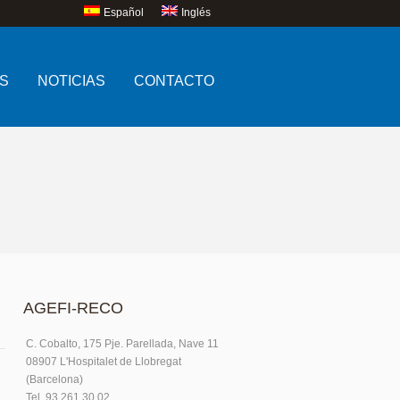
Español
Inglés
S
NOTICIAS
CONTACTO
AGEFI-RECO
C. Cobalto, 175 Pje. Parellada, Nave 11
08907 L'Hospitalet de Llobregat
(Barcelona)
Tel. 93.261.30.02