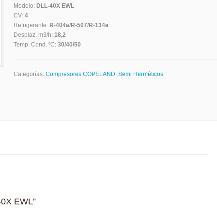
Modelo:
DLL-40X EWL
CV:
4
Refrigerante:
R-404a/R-507/R-134a
Desplaz. m3/h:
18,2
Temp. Cond. ºC:
30/40/50
Categorías:
Compresores COPELAND
,
Semi Herméticos
L-40X EWL”