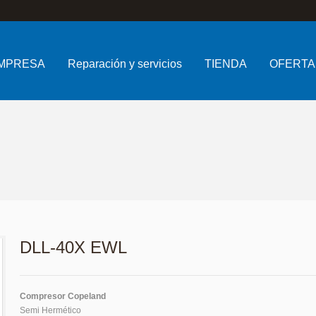
MPRESA
Reparación y servicios
TIENDA
OFERTA
DLL-40X EWL
Compresor Copeland
Semi Hermético