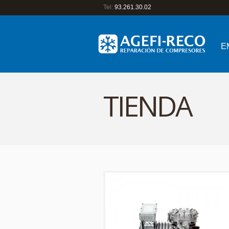
Tel:
93.261.30.02
E
TIENDA