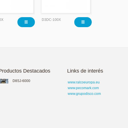
0X
D3DC-100X
Productos Destacados
Links de interés
D8SJ-6000
www.ralcoeuropa.eu
www.pecomark.com
www.grupodisco.com