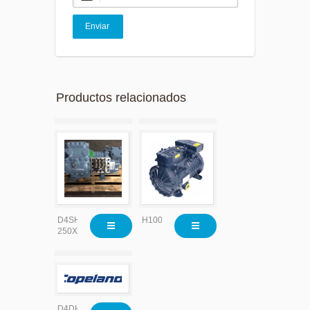
Productos relacionados
D4SH-
H100CC
250X
D4DH-