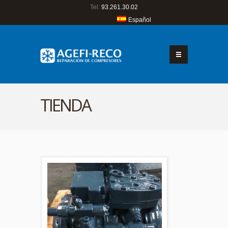
Tel:
93.261.30.02
Español
TIENDA