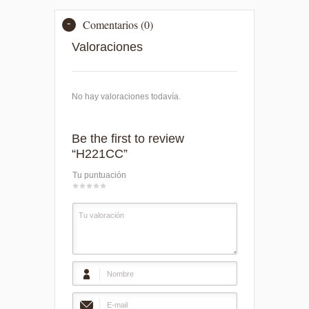
Comentarios (0)
Valoraciones
No hay valoraciones todavía.
Be the first to review
“H221CC”
Tu puntuación
1
2
3
4
5