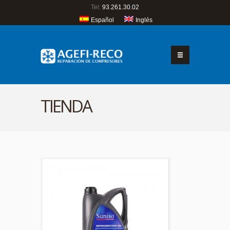
Tel:
93.261.30.02
Español
Inglés
TIENDA