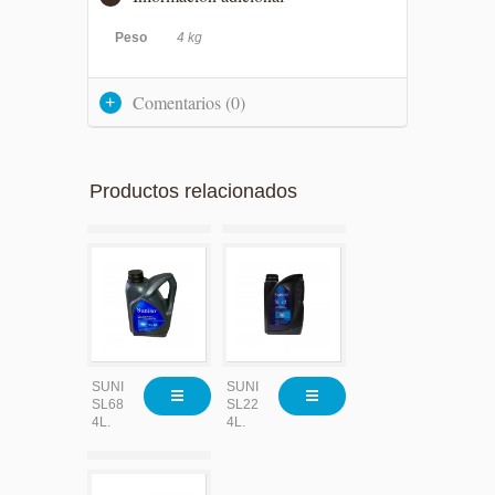
Peso
4 kg
Comentarios (0)
Productos relacionados
SUNISO
SUNISO
SL68
SL22
4L.
4L.