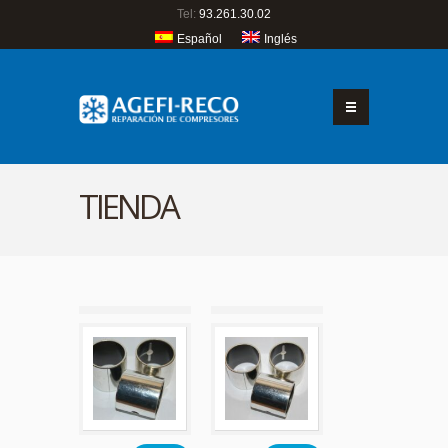
Tel:
93.261.30.02
Español
Inglés
TIENDA