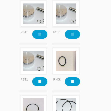
PST1564
PST1564x010
PST1564x020
RNG1035