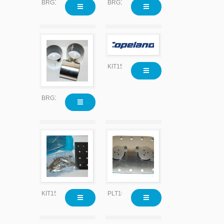
BRG1506
BRG1506X010
KIT1540
BRG1506X020
KIT1584
PLT1626