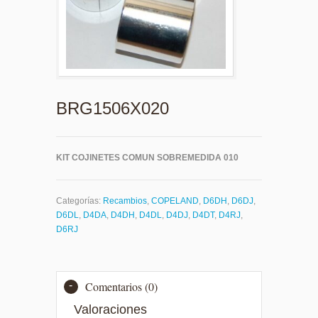
BRG1506X020
KIT COJINETES COMUN SOBREMEDIDA 010
Categorías:
Recambios
,
COPELAND
,
D6DH
,
D6DJ
,
D6DL
,
D4DA
,
D4DH
,
D4DL
,
D4DJ
,
D4DT
,
D4RJ
,
D6RJ
Comentarios (0)
Valoraciones