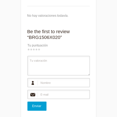
No hay valoraciones todavía.
Be the first to review
“BRG1506X020”
Tu puntuación
1
2
3
4
5