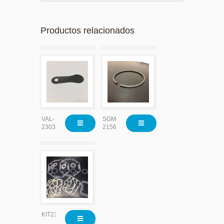
Productos relacionados
VAL-
SGM-
23033
2156
KIT23110