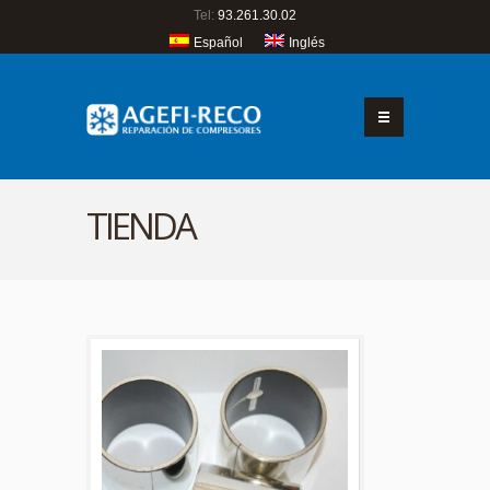
Tel:
93.261.30.02
Español
Inglés
TIENDA