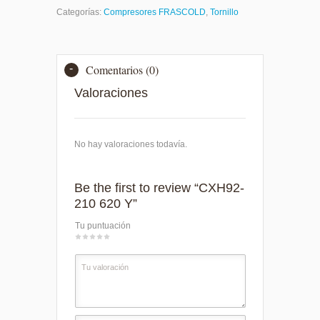
Categorías:
Compresores FRASCOLD
,
Tornillo
Comentarios (0)
Valoraciones
No hay valoraciones todavía.
Be the first to review “CXH92-
210 620 Y”
Tu puntuación
1
2
3
4
5