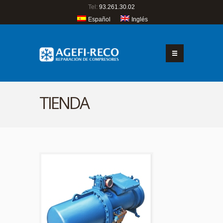
Tel:
93.261.30.02
Español
Inglés
TIENDA