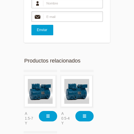
Productos relacionados
A
A
1.5-7
0.5-4
Y
Y