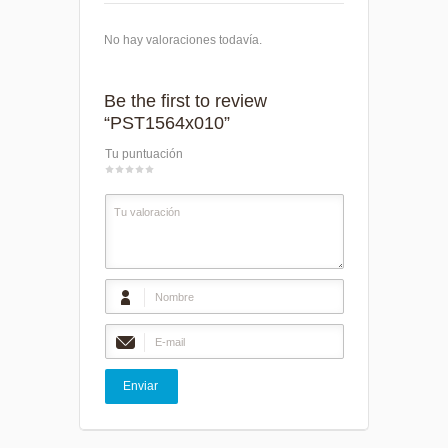
No hay valoraciones todavía.
Be the first to review
“PST1564x010”
Tu puntuación
1
2
3
4
5