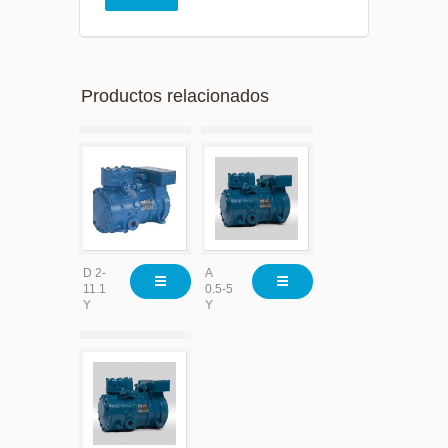
Productos relacionados
D 2-
A
11.1
0.5-5
Y
Y