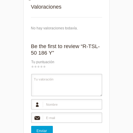
Valoraciones
No hay valoraciones todavía.
Be the first to review “R-TSL-
50 186 Y”
Tu puntuación
1
2
3
4
5