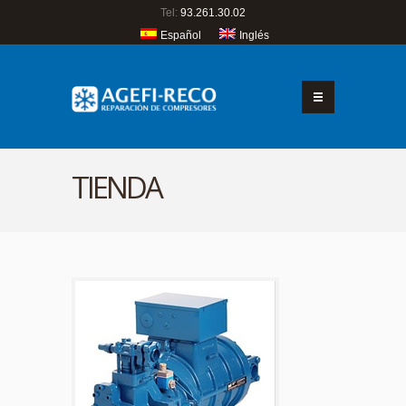
Tel:
93.261.30.02
Español
Inglés
TIENDA