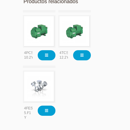
Productos relacionados
4PCS-
4TCS-
10.2Y
12.2Y
4FES-
5.F1
Y