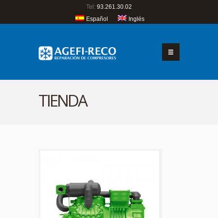
Tel:
93.261.30.02
Español
Inglés
TIENDA