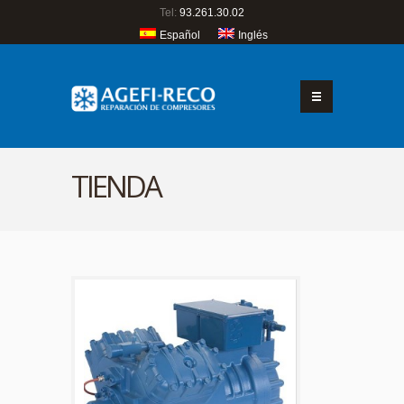
Tel:
93.261.30.02
Español
Inglés
TIENDA