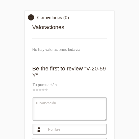
Comentarios (0)
Valoraciones
No hay valoraciones todavía.
Be the first to review “V-20-59
Y”
Tu puntuación
1
2
3
4
5