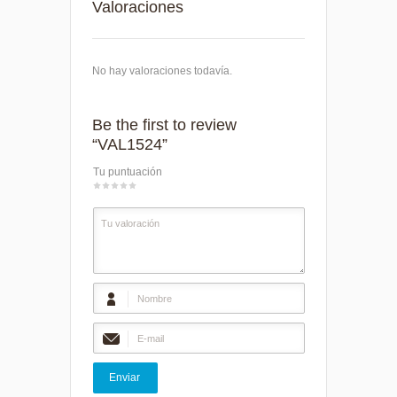
Valoraciones
No hay valoraciones todavía.
Be the first to review
“VAL1524”
Tu puntuación
1
2
3
4
5