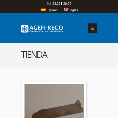
Tel:
93.261.30.02
Español
Inglés
TIENDA