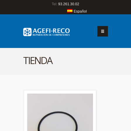
Tel:
93.261.30.02
Español
TIENDA