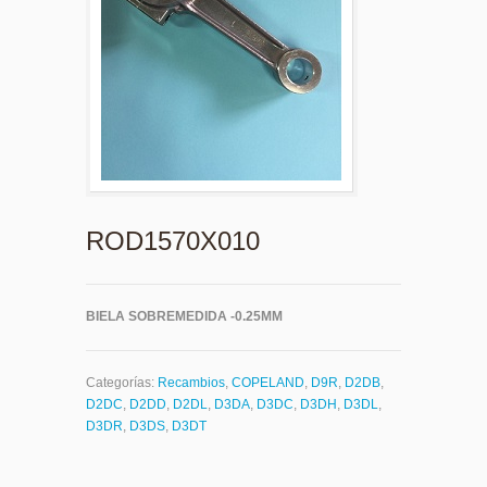
ROD1570X010
BIELA SOBREMEDIDA -0.25MM
Categorías:
Recambios
,
COPELAND
,
D9R
,
D2DB
,
D2DC
,
D2DD
,
D2DL
,
D3DA
,
D3DC
,
D3DH
,
D3DL
,
D3DR
,
D3DS
,
D3DT