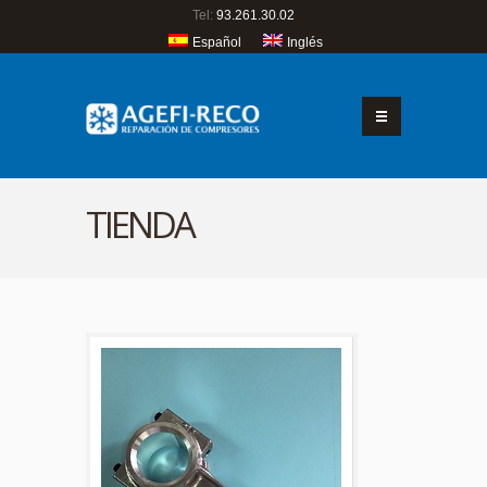
Tel:
93.261.30.02
Español
Inglés
TIENDA