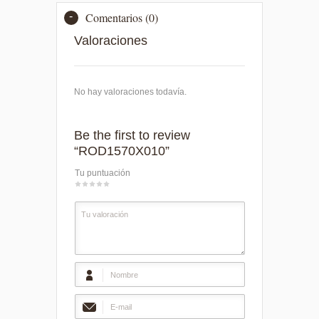
Comentarios (0)
Valoraciones
No hay valoraciones todavía.
Be the first to review
“ROD1570X010”
Tu puntuación
1
2
3
4
5