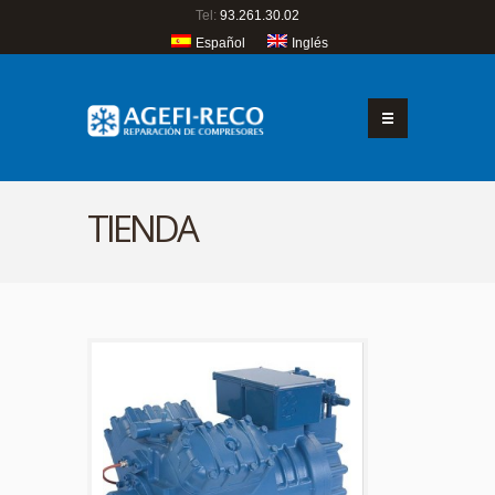
Tel:
93.261.30.02
Español
Inglés
TIENDA