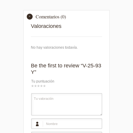
Comentarios (0)
Valoraciones
No hay valoraciones todavía.
Be the first to review “V-25-93
Y”
Tu puntuación
1
2
3
4
5