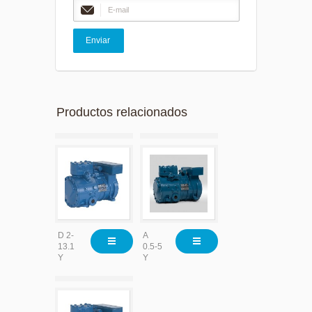
Productos relacionados
D 2-
A
13.1
0.5-5
Y
Y